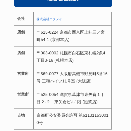
会社
株式会社コクメイ
店舗
〒615-8224 京都市西京区上桂三ノ宮
町54-1 (京都本店)
店舗
〒003-0002 札幌市白石区東札幌2条4
丁目3-16 (札幌本店)
営業所
〒569-0077 大阪府高槻市野見町5番16
号 三和ハイツ11号室 (大阪店)
営業所
〒525-0054 滋賀県草津市東矢倉１丁
目２-２ 東矢倉ビル1階 (滋賀店)
古物
京都府公安委員会許可 第61131153001
0号