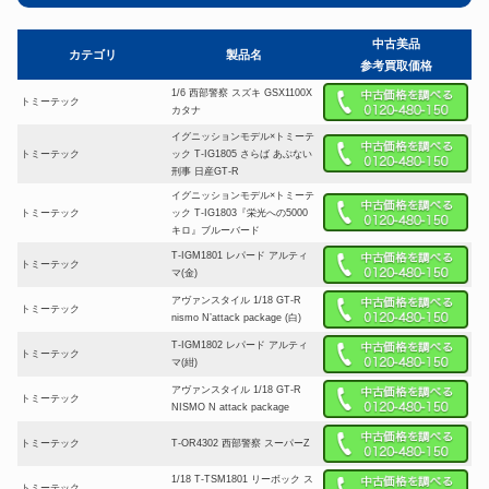
中古美品
カテゴリ
製品名
参考買取価格
1/6 西部警察 スズキ GSX1100X
トミーテック
カタナ
イグニッションモデル×トミーテ
トミーテック
ック T-IG1805 さらば あぶない
刑事 日産GT-R
イグニッションモデル×トミーテ
トミーテック
ック T-IG1803『栄光への5000
キロ』ブルーバード
T-IGM1801 レパード アルティ
トミーテック
マ(金)
アヴァンスタイル 1/18 GT-R
トミーテック
nismo N’attack package (白)
T-IGM1802 レパード アルティ
トミーテック
マ(紺)
アヴァンスタイル 1/18 GT-R
トミーテック
NISMO N attack package
トミーテック
T-OR4302 西部警察 スーパーZ
1/18 T-TSM1801 リーボック ス
トミーテック