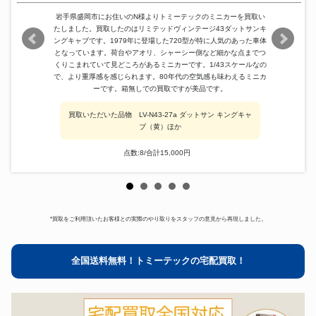
岩手県盛岡市にお住いのN様よりトミーテックのミニカーを買取い
たしました。買取したのはリミテッドヴィンテージ43ダットサンキ
ングキャブです。1979年に登場した720型が特に人気のあった車体
となっています。荷台やアオリ、シャーシー側など細かな点までつ
くりこまれていて見どころがあるミニカーです。1/43スケールなの
で、より重厚感を感じられます。80年代の空気感も味わえるミニカ
ーです。箱無しでの買取ですが美品です。
買取いただいた品物 LV-N43-27a ダットサン キングキャ
ブ（黄）ほか
点数:8/合計15,000円
*買取をご利用頂いたお客様との実際のやり取りをスタッフの意見から再現しました。
全国送料無料！トミーテックの宅配買取！