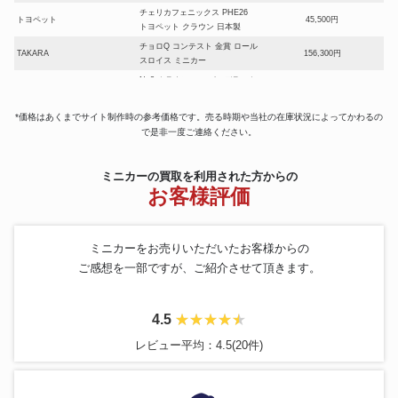
チェリカフェニックス PHE26
トヨペット
45,500円
トヨペット クラウン 日本製
チョロQ コンテスト 金賞 ロール
TAKARA
156,300円
スロイス ミニカー
No3 クラウン スーパーデラック
トミカ
ス（メタブルー）1Aホイール 赤
45,500円
シート
*価格はあくまでサイト制作時の参考価格です。売る時期や当社の在庫状況によってかわるの
ランボルギーニ カウンタック
で是非一度ご連絡ください。
京商
67,260円
LP5000S
トヨペット
CROWN DELUXE
90,600円
ミニカーの買取を利用された方からの
MICROPET
ダットサン ブルーバード
137,999円
お客様評価
ブリキミニカー ニッサン セドリ
ICHIKO
72,600円
ック カスタム
Diapet
120 Cedric Custom
114,330円
ミニカーをお売りいただいたお客様からの
黒箱トミカ No.30 コルト ギャラ
トミカ
86,400円
ご感想を一部ですが、ご紹介させて頂きます。
ン GTO
MICRO PET
FRICTION No.1 SUBSRU 360
184,800円
CMC
Mercedes-Benz 300 SLR
58,200円
4.5
宇宙少年ソラン ブリキ レースカ
マスダヤ
99,000円
ー
レビュー平均：4.5(20件)
No.24 S=1/68 TOYOTA HIACE
トミカ
40,000円
(レッカー車仕様） 日本製
E200B 油圧ショベル