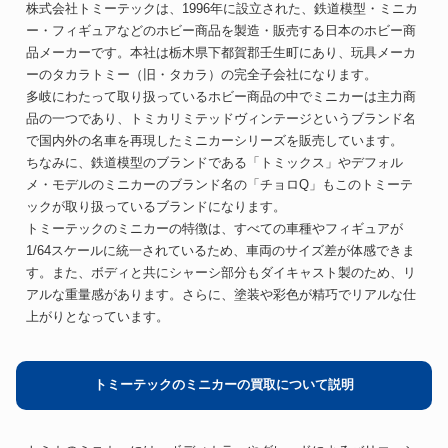
株式会社トミーテックは、1996年に設立された、鉄道模型・ミニカ
ー・フィギュアなどのホビー商品を製造・販売する日本のホビー商
品メーカーです。本社は栃木県下都賀郡壬生町にあり、玩具メーカ
ーのタカラトミー（旧・タカラ）の完全子会社になります。
多岐にわたって取り扱っているホビー商品の中でミニカーは主力商
品の一つであり、トミカリミテッドヴィンテージというブランド名
で国内外の名車を再現したミニカーシリーズを販売しています。
ちなみに、鉄道模型のブランドである「トミックス」やデフォル
メ・モデルのミニカーのブランド名の「チョロQ」もこのトミーテ
ックが取り扱っているブランドになります。
トミーテックのミニカーの特徴は、すべての車種やフィギュアが
1/64スケールに統一されているため、車両のサイズ差が体感できま
す。また、ボディと共にシャーシ部分もダイキャスト製のため、リ
アルな重量感があります。さらに、塗装や彩色が精巧でリアルな仕
上がりとなっています。
トミーテックのミニカーの買取について説明