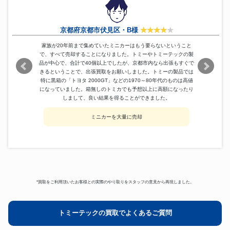
CAT
30,000円
CATERPILLAR
黒箱トミカ 79 Japan 10-4-10-10
トミカ
90,600円
ギャラン
京都府京都市伏見区・B様
IDEA
F1-2000 ワールドチャンピオン
84,600円
家族が20年前まで集めていたミニカーはもう要らないということ
MICROPET
ダットサン キャブライト
98,160円
で、すべて売却することになりました。トミーやトミーテックの製
30-1-1 三菱 コルト ギャラン
品が中心で、合計で40個以上でしたが、京都市内なら出張もすぐで
トミカ
60,600円
GTO
きるということで、出張買取をお願いしました。トミーの製品では
マテル
ホットホイール
41,000円
特に黒箱の「トヨタ 2000GT」などの1970～80年代のものは高値
になっていました。箱無しのトミカでも予想以上に高額になったり
トミカ
サファリシリーズ SAFARI
82,800円
しまして、良い結果を得ることができました。
MICRO PET
プリンススカイライン60
128,400円
ブリキ MIGHTY ATOM
ミニカーを大量に売却
浅草玩具
447,266円
PATROL CAR A-15047
黒箱トミカ パトロールカー トヨ
トミカ
42,500円
タクラウン
MICROPET
ベレル2000 №PHE14-350
208,200円
CMC
HORCH 853(1937)
276,000円
黒箱トミカ No.48 NISSAN
トミカ
91,200円
*買取をご利用頂いたお客様との実際のやり取りをスタッフの意見から再現しました。
Sunny1200SKI CARRIER
トミーテックの買取でよくあるご質問