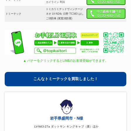
カイライン R31
トミカリミテッドヴィンテージ
トミーテック
ネオ LV-N24c 日野 TC343 はし
ご消防車 (尾鷲消防署)
▲ バナーをクリックするとLINEのお友達登録ができます。
こんなトミーテックを買取しました！
岩手県盛岡市・N様
LV-N43-27a ダットサン キングキャブ（黄）ほか