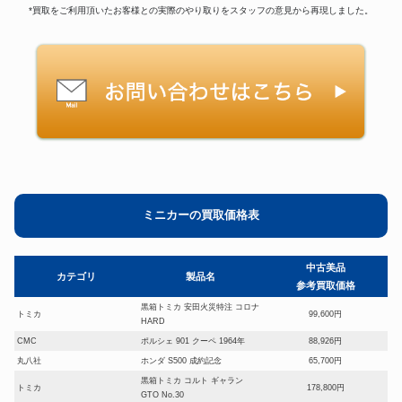
*買取をご利用頂いたお客様との実際のやり取りをスタッフの意見から再現しました。
ミニカーの買取価格表
中古美品
カテゴリ
製品名
参考買取価格
黒箱トミカ 安田火災特注 コロナ
トミカ
99,600円
HARD
CMC
ポルシェ 901 クーペ 1964年
88,926円
丸八社
ホンダ S500 成約記念
65,700円
黒箱トミカ コルト ギャラン
トミカ
178,800円
GTO No.30