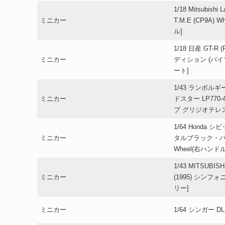
1/18 Mitsubishi 
ミニカー
T.M.E (CP9A
ル]
1/18 日産 GT-
ミニカー
ディション (バ
ート]
1/43 ランボル
ミニカー
ドスター LP770
プ グリジオテレ
1/64 Honda シビ
ミニカー
タルブラック・パール
Wheel(右ハンドル)
1/43 MITSUBIS
ミニカー
(1995) シン
リー]
ミニカー
1/64 シンガー 