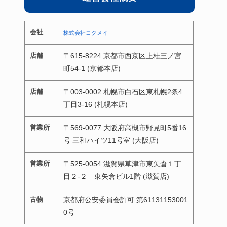
会社
株式会社コクメイ
店舗
〒615-8224 京都市西京区上桂三ノ宮
町54-1 (京都本店)
店舗
〒003-0002 札幌市白石区東札幌2条4
丁目3-16 (札幌本店)
営業所
〒569-0077 大阪府高槻市野見町5番16
号 三和ハイツ11号室 (大阪店)
営業所
〒525-0054 滋賀県草津市東矢倉１丁
目２-２ 東矢倉ビル1階 (滋賀店)
古物
京都府公安委員会許可 第61131153001
0号